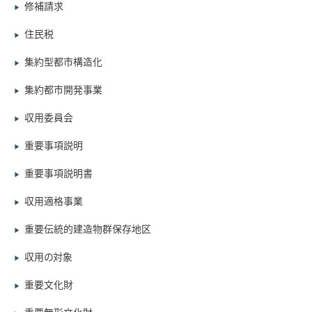
修補請求
▶
住民税
▶
集約型都市構造化
▶
集約都市開発事業
▶
収用委員会
▶
重要事項説明
▶
重要事項説明書
▶
収用適格事業
▶
重要伝統的建造物群保存地区
▶
収用の対象
▶
重要文化財
▶