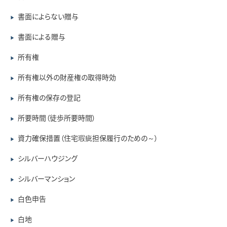
書面によらない贈与
▶
書面による贈与
▶
所有権
▶
所有権以外の財産権の取得時効
▶
所有権の保存の登記
▶
所要時間（徒歩所要時間）
▶
資力確保措置（住宅瑕疵担保履行のための～）
▶
シルバーハウジング
▶
シルバーマンション
▶
白色申告
▶
白地
▶