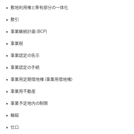
敷地利用権と専有部分の一体化
▶
敷引
▶
事業継続計画（BCP）
▶
事業税
▶
事業認定の告示
▶
事業認定の手続
▶
事業用定期借地権（事業用借地権）
▶
事業用不動産
▶
事業予定地内の制限
▶
軸組
▶
仕口
▶