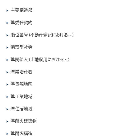
主要構造部
▶
準委任契約
▶
順位番号（不動産登記における～）
▶
循環型社会
▶
準関係人（土地収用における～）
▶
準禁治産者
▶
準景観地区
▶
準工業地域
▶
準住居地域
▶
準耐火建築物
▶
準耐火構造
▶