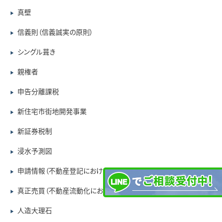
真壁
▶
信義則（信義誠実の原則）
▶
シングル葺き
▶
親権者
▶
申告分離課税
▶
新住宅市街地開発事業
▶
新証券税制
▶
浸水予測図
▶
申請情報（不動産登記における～）
▶
真正売買（不動産流動化における）
▶
人造大理石
▶