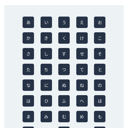
あ
い
う
え
お
か
き
く
け
こ
さ
し
す
せ
そ
た
ち
つ
て
と
な
に
ぬ
ね
の
は
ひ
ふ
へ
ほ
ま
み
む
め
も