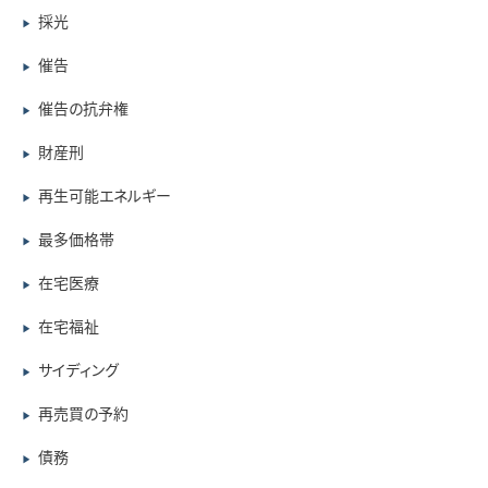
採光
▶
催告
▶
催告の抗弁権
▶
財産刑
▶
再生可能エネルギー
▶
最多価格帯
▶
在宅医療
▶
在宅福祉
▶
サイディング
▶
再売買の予約
▶
債務
▶