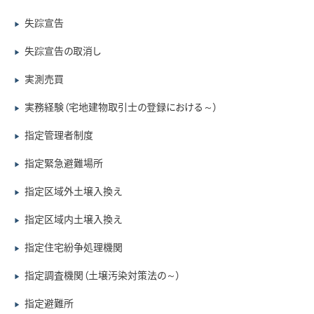
失踪宣告
▶
失踪宣告の取消し
▶
実測売買
▶
実務経験（宅地建物取引士の登録における～）
▶
指定管理者制度
▶
指定緊急避難場所
▶
指定区域外土壌入換え
▶
指定区域内土壌入換え
▶
指定住宅紛争処理機関
▶
指定調査機関（土壌汚染対策法の～）
▶
指定避難所
▶