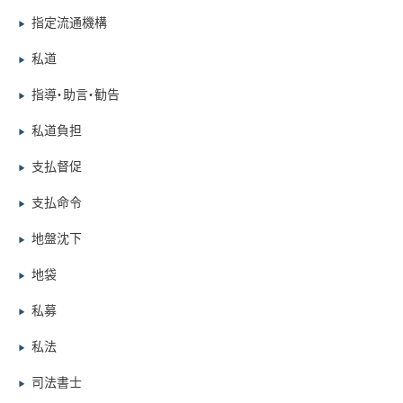
指定流通機構
▶
私道
▶
指導・助言・勧告
▶
私道負担
▶
支払督促
▶
支払命令
▶
地盤沈下
▶
地袋
▶
私募
▶
私法
▶
司法書士
▶