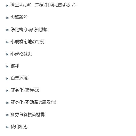
省エネルギー基準（住宅に関する～）
▶
少額訴訟
▶
浄化槽（し尿浄化槽）
▶
小規模宅地の特例
▶
小規模滅失
▶
償却
▶
商業地域
▶
証券化（債権の）
▶
証券化（不動産の証券化）
▶
証券保管振替機構
▶
使用細則
▶