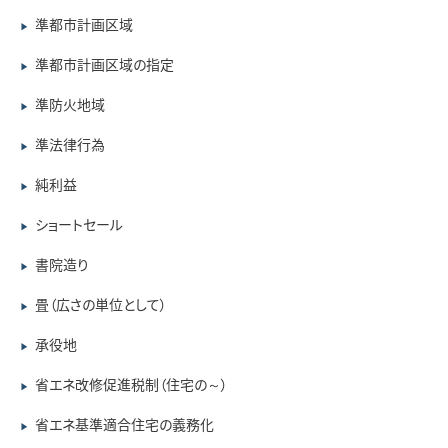
準都市計画区域
▶
準都市計画区域の指定
▶
準防火地域
▶
準法律行為
▶
純利益
▶
ショートセール
▶
書院造り
▶
畳（広さの単位として）
▶
承役地
▶
省エネ改修促進税制（住宅の～）
▶
省エネ基準適合住宅の義務化
▶