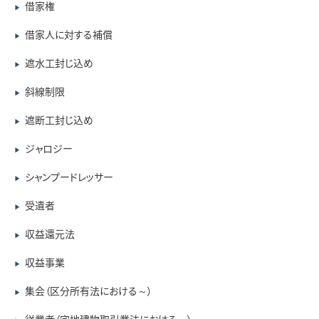
借家権
▶
借家人に対する補償
▶
遮水工封じ込め
▶
斜線制限
▶
遮断工封じ込め
▶
ジャロジー
▶
シャンプードレッサー
▶
受遺者
▶
収益還元法
▶
収益事業
▶
集会（区分所有法における～）
▶