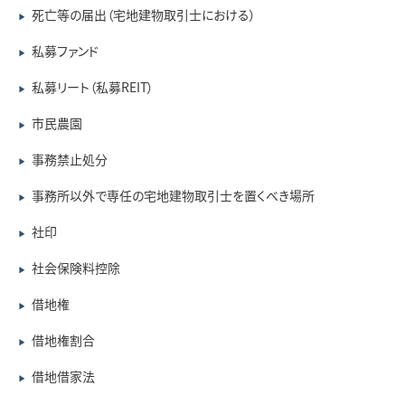
死亡等の届出（宅地建物取引士における）
▶
私募ファンド
▶
私募リート（私募REIT）
▶
市民農園
▶
事務禁止処分
▶
事務所以外で専任の宅地建物取引士を置くべき場所
▶
社印
▶
社会保険料控除
▶
借地権
▶
借地権割合
▶
借地借家法
▶