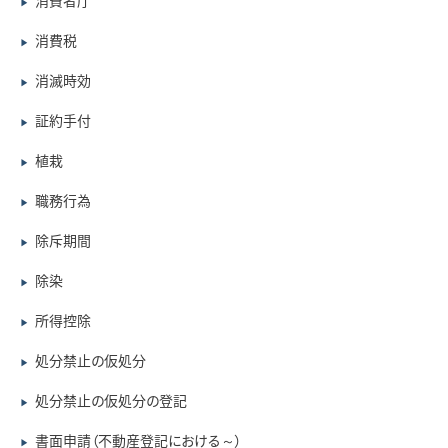
消費者庁
▶
消費税
▶
消滅時効
▶
証約手付
▶
植栽
▶
職務行為
▶
除斥期間
▶
除染
▶
所得控除
▶
処分禁止の仮処分
▶
処分禁止の仮処分の登記
▶
書面申請（不動産登記における～）
▶