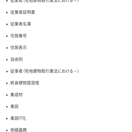
従業者（宅地建物取引業法における～）
▶
従業者証明書
▶
従業者名簿
▶
住居番号
▶
住居表示
▶
自由刑
▶
従事者（宅地建物取引業法における～）
▶
終身建物賃貸借
▶
集成材
▶
重説
▶
重説IT化
▶
修繕義務
▶