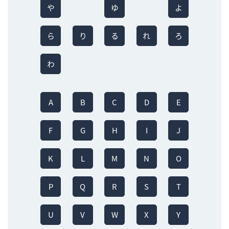
や
ゆ
よ
ら
り
る
れ
ろ
わ
A
B
C
D
E
F
G
H
I
J
K
L
M
N
O
P
Q
R
S
T
U
V
W
X
Y