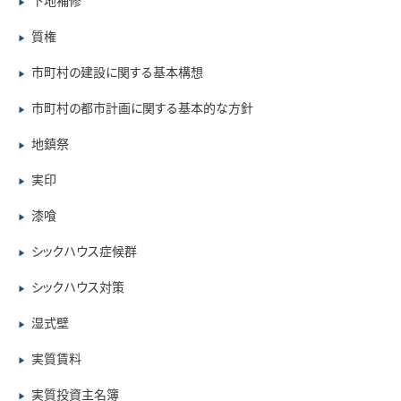
下地補修
▶
質権
▶
市町村の建設に関する基本構想
▶
市町村の都市計画に関する基本的な方針
▶
地鎮祭
▶
実印
▶
漆喰
▶
シックハウス症候群
▶
シックハウス対策
▶
湿式壁
▶
実質賃料
▶
実質投資主名簿
▶