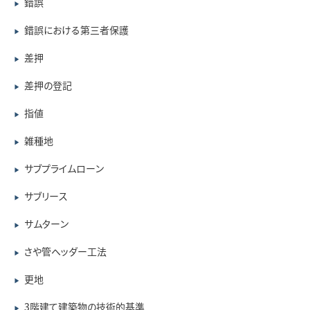
錯誤
▶
錯誤における第三者保護
▶
差押
▶
差押の登記
▶
指値
▶
雑種地
▶
サブプライムローン
▶
サブリース
▶
サムターン
▶
さや管ヘッダー工法
▶
更地
▶
3階建て建築物の技術的基準
▶