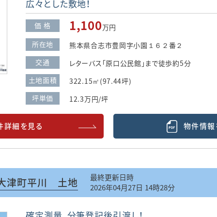
広々とした敷地！
1,100
価 格
万円
所在地
熊本県合志市豊岡字小園１６２番２
交通
レターバス「原口公民館」まで徒歩約5分
土地面積
322.15㎡(97.44坪)
坪単価
12.3万円/坪
件詳細を見る
物件情報
最終更新日時
大津町平川 土地
2026年04月27日 14時28分
確定測量、分筆登記後引渡し！