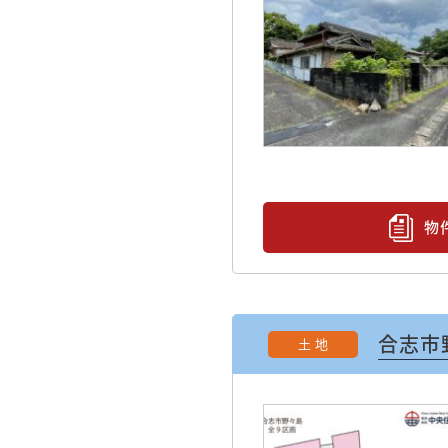
物
合志市
土 地