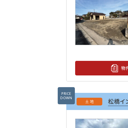
物
PRICE
DOWN
松橋イ
土 地