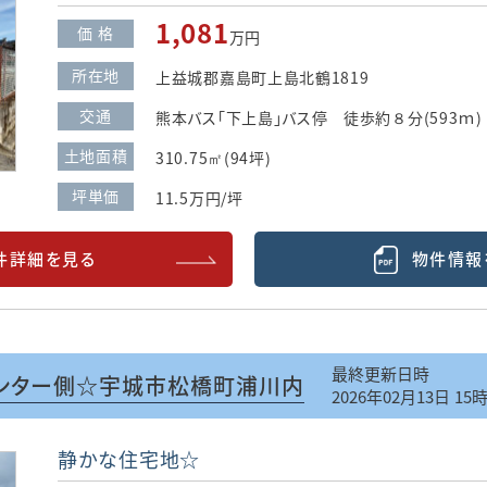
1,081
価 格
万円
所在地
上益城郡嘉島町上島北鶴1819
交通
熊本バス「下上島」バス停 徒歩約８分(593ｍ)
土地面積
310.75㎡(94坪)
坪単価
11.5万円/坪
件詳細を見る
物件情報
最終更新日時
ンター側☆宇城市松橋町浦川内
2026年02月13日 15
静かな住宅地☆