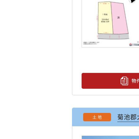
物
菊池郡
土 地