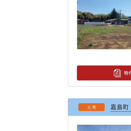
物
嘉島町
土 地