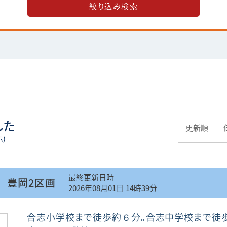
した
更新順
示)
最終更新日時
 豊岡2区画
2026年08月01日 14時39分
合志小学校まで徒歩約６分。合志中学校まで徒歩