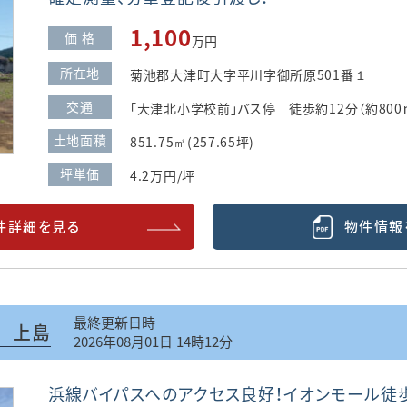
1,100
価 格
万円
所在地
菊池郡大津町大字平川字御所原501番１
交通
「大津北小学校前」バス停 徒歩約12分（約800
土地面積
851.75㎡(257.65坪)
坪単価
4.2万円/坪
件詳細を見る
物件情報
最終更新日時
 上島
2026年08月01日 14時12分
浜線バイパスへのアクセス良好！イオンモール徒