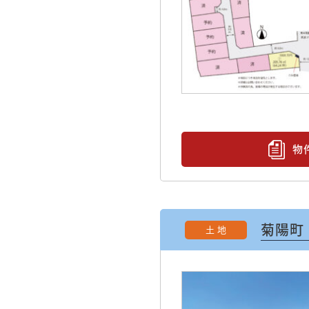
物
菊陽町
土 地