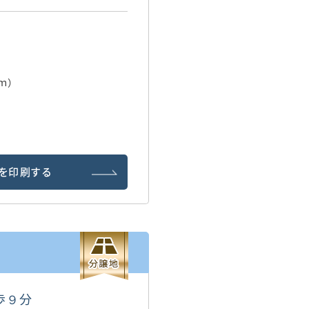
ｍ）
を印刷する
歩９分