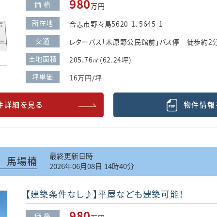
980
価 格
万円
所在地
合志市野々島5620-1、5645-1
交通
レターバス「木原野公民館前」バス停 徒歩約2分
土地面積
205.76㎡(62.24坪)
坪単価
16万円/坪
件詳細を見る
物件情報
最終更新日時
 馬場楠
2026年06月08日 14時40分
【建築条件なし♪】平屋なども建築可能！
980
価 格