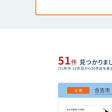
51
件
見つかりま
(51件中 21件目から30件目を表
合志市
土 地