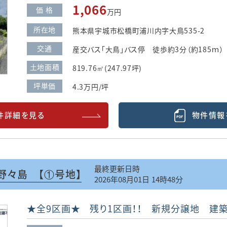
1,066
価 格
万円
所在地
熊本県宇城市松橋町浦川内字大鳥535-2
交通
産交バス「大鳥」バス停 徒歩約3分（約185ｍ）
土地面積
819.76㎡(247.97坪)
坪単価
4.3万円/坪
件詳細を見る
物件情報
最終更新日時
野々島 【①号地】
2026年08月01日 14時48分
★全9区画★ 残り1区画！！ 新規分譲地 建