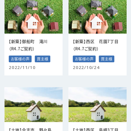
【新築】御船町 滝川
【新築】西区 花園7丁目
（R4.7ご契約）
（R4.7ご契約）
お客様の声
買主様
お客様の声
買主様
2022/11/10
2022/10/24
【土地】合志市 野々島
【土地】西区 島崎3丁目