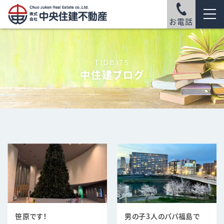
お電話
TIDBITS
中住建ブログ
笹原です！
男の子3人のパパ福島で