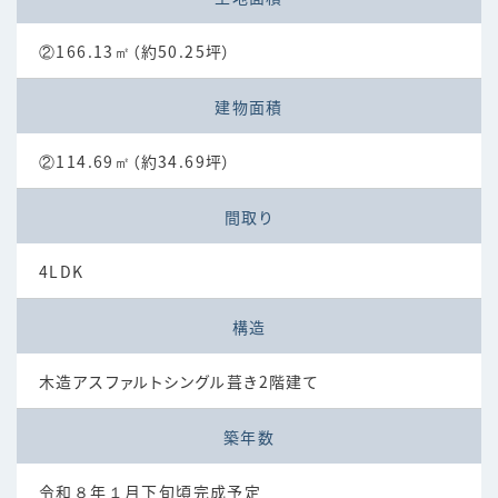
②166.13㎡（約50.25坪）
建物面積
②114.69㎡（約34.69坪）
間取り
4LDK
構造
木造アスファルトシングル葺き2階建て
築年数
令和８年１月下旬頃完成予定