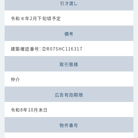
引き渡し
令和８年2月下旬頃予定
備考
建築確認番号：②R07SHC116317
取引態様
仲介
広告有効期限
令和8年10月末日
物件番号