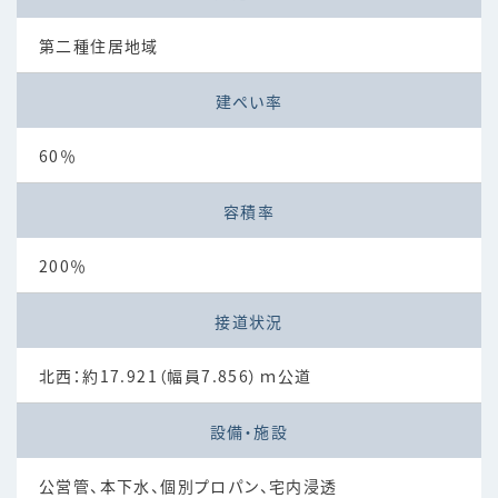
第二種住居地域
建ぺい率
60％
容積率
200％
接道状況
北西：約17.921（幅員7.856）ｍ公道
設備・施設
公営管、本下水、個別プロパン、宅内浸透