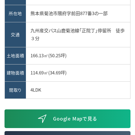
熊本県菊池市隈府字前田877番3の一部
所在地
九州産交バス山鹿菊池線「正院丁」停留所 徒歩
交通
３分
166.13㎡(50.25坪)
土地面積
114.69㎡(34.69坪)
建物面積
4LDK
間取り
Google Mapで見る