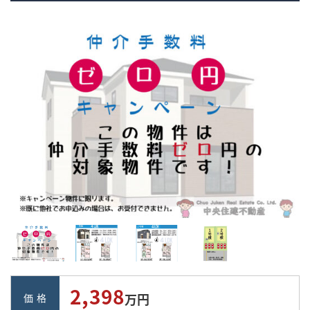
,
2
398
万円
価 格