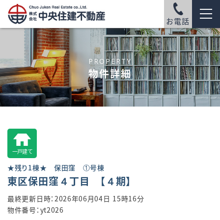
お電話
PROPERTY
物件詳細
一戸建て
★残り1棟★ 保田窪 ①号棟
東区保田窪４丁目 【４期】
最終更新日時：2026年06月04日 15時16分
物件番号：yt2026