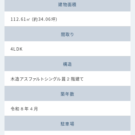
建物面積
112.61㎡（約34.06坪）
間取り
4LDK
構造
木造アスファルトシングル葺２階建て
築年数
令和８年４月
駐車場