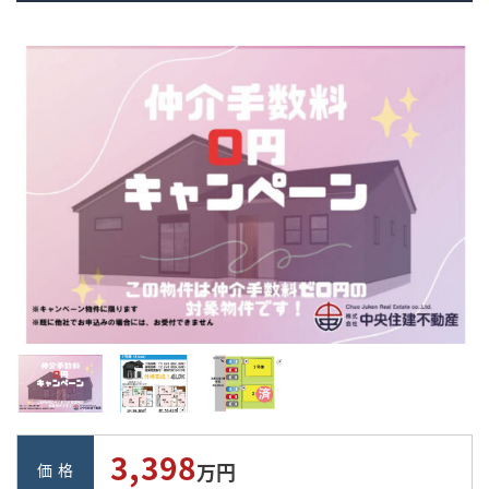
,
3
398
万円
価 格